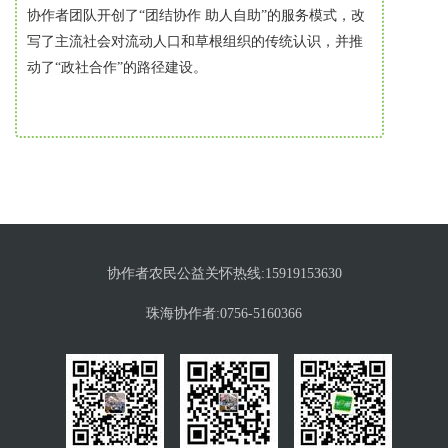
style="box-
style="box-
协作者团队开创了“团结协作 助人自助”的服务模式，改
sizing:
sizing:
写了主流社会对流动人口和草根组织的传统认识，并推
border-
border-
动了“政社合作”的路径建设。
box;"
box;"
fill="rgb(214,
fill="rgb(214,
208,
208,
191)"
191)"
points="13,4
points="13,4
13,5
13,5
5,5
5,5
5,13
5,13
协作者农民公益关怀热线:15919153630
4,13
4,13
珠海协作者:0756-5160366
4,4">
4,4">
</polygon>
</polygon>
</svg>
</svg>