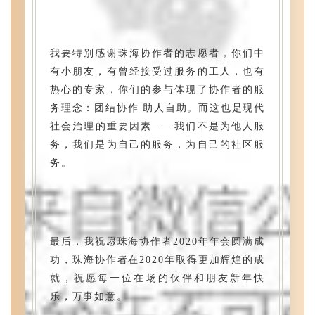
border-
border-
box;"
box;"
viewbox="0
viewbox="0
我要特别感谢珠海协作者的志愿者，你们中
0
0
有小朋友，有曾经接受过服务的工人，也有
13
13
热心的专家，你们的参与体现了协作者的服
13"
13"
务理念：团结协作 助人自助。而这也是现代
x="0px"
x="0px"
社会治理的重要因素——我们不是为他人服
y="0px"
y="0px"
务，我们是为自己的服务，为自己的社区服
width="100%">
width="100%">
务。
<rect
<rect
style="box-
style="box-
sizing:
sizing:
border-
border-
box;"
box;"
最后，我祝愿珠海协作者2020年年会圆满成
fill="rgb(255,
fill="rgb(255,
功，珠海协作者在2020年取得更加辉煌的成
255,
255,
就，祝愿每一位在场的伙伴和朋友新年快
255)"
255)"
乐，万事如意。
width="13"
width="13"