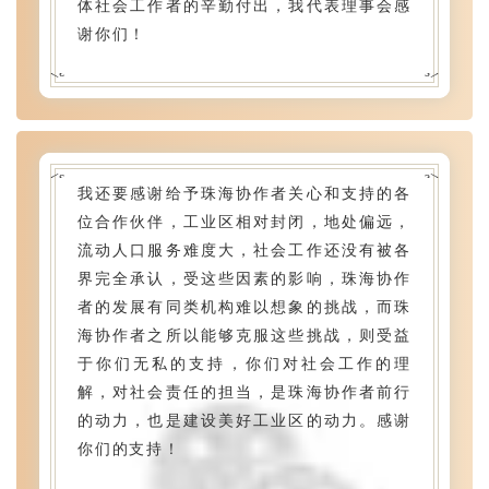
体社会工作者的辛勤付出，我代表理事会感
class="svg"
class="svg"
谢你们！
xmlns="http://www.w3.org/2000/svg"
xmlns="http://www.w3.org/2000/svg"
<svg
<svg
<svg
<svg
我还要感谢给予珠海协作者关心和支持的各
xmlns="http://www.w3.org/2000/svg"
xmlns="http://www.w3.org/2000/svg"
位合作伙伴，工业区相对封闭，地处偏远，
class="svg"
class="svg"
流动人口服务难度大，社会工作还没有被各
style="vertical-
style="vertical-
界完全承认，受这些因素的影响，珠海协作
align:
align:
者的发展有同类机构难以想象的挑战，而珠
middle;
middle;
海协作者之所以能够克服这些挑战，则受益
max-
max-
于你们无私的支持，你们对社会工作的理
width:
width:
解，对社会责任的担当，是珠海协作者前行
100%;
100%;
的动力，也是建设美好工业区的动力。感谢
box-
box-
你们的支持！
sizing:
sizing: