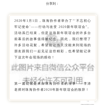
13,5
13,5
分享到：
points="13,4
points="13,4
191)"
191)"
2020年1月1日，珠海协作者举办了“‘不忘初心
208,
208,
牢记使命’——行动与改变 2020新年联谊会”。
fill="rgb(214,
fill="rgb(214,
活动虽已结束，但是这场新年联谊会的许多台
box;"
box;"
前幕后的故事值得被纪念。因此，我们整理了
border-
border-
许多活动花絮，希望能让当天没能来到现场的
sizing:
sizing:
朋友跟我们一起见证这些精彩，也希望能记录
style="box-
style="box-
下这次年会现场的感动！
<polygon
<polygon
</path>
</path>
Z">
Z">
0
0
13
13
第一篇花絮是来自珠海协作者的理事——李涛
7.2
7.2
老师对珠海协作者2020年新年联谊会的致辞！
13
13
13
13