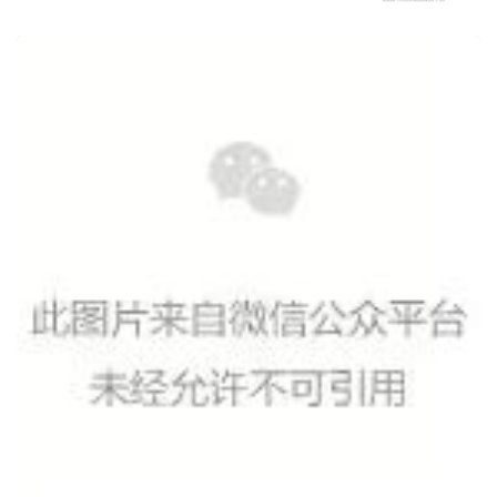
7.2
7.2
C
C
1
1
v
v
12
12
-12
-12
12
12
-5.4
-5.4
6.6
6.6
0
0
c
c
-1
-1
h
h
0
0
13
13
d="M
d="M
191)"
191)"