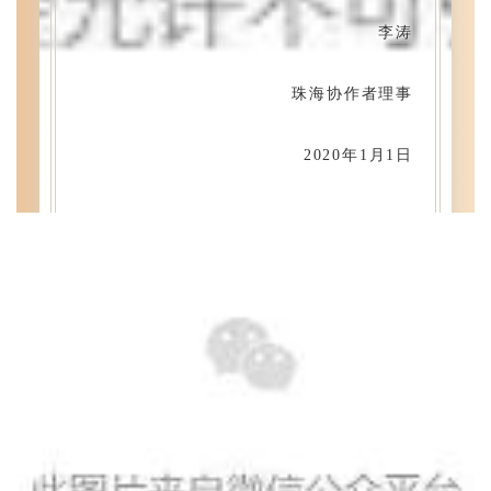
height="13">
height="13">
李
涛
</rect>
</rect>
<path
<path
珠海协作者理事
style="box-
style="box-
sizing:
sizing:
2020年1月1日
border-
border-
box;"
box;"
fill="rgb(214,
fill="rgb(214,
208,
208,
191)"
191)"
d="M
d="M
13
13
0
0
h
h
-1
-1
c
c
0
0