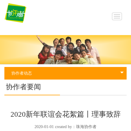
切
换
导
航
协作者动态
协作者要闻
</svg>
</svg>
</polygon>
</polygon>
4,4">
4,4">
4,13
4,13
2020新年联谊会花絮篇丨理事致辞
5,13
5,13
2020-01-01 created by：珠海协作者
5,5
5,5