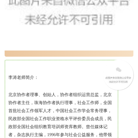
6.6
6.6
-5.4
-5.4
12
12
-12
-12
12
12
v
v
1
1
C
C
7.2
7.2
13
13
李涛老师简介：
13
13
7.2
7.2
北京协作者理事、创始人，协作者组织运营总监，北京
13
13
协作者主任，珠海协作者执行理事，社会工作师，全国
0
0
首批社会工作领军人才，中国社会工作学会常务理事，
Z">
Z">
民政部全国社会工作职业资格水平评价委员会成员，民
</path>
</path>
政部全国社会组织教育培训师资库教师。曾任媒体记
<polygon
<polygon
者，杂志执行主编，1996年参与社会公益服务，他带领