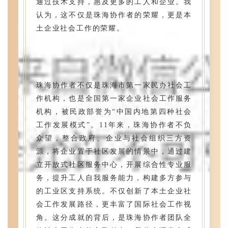
通过技术支持，惠及更多的工人和企业。我
width="100%">
width="100%">
认为，这不仅是珠海协作者的荣耀，更是本
y="0px"
y="0px"
土企业社会工作的荣耀。
x="0px"
x="0px"
13"
13"
13
13
0
0
珠海协作者不仅是珠海市第一家民办社会工
viewbox="0
viewbox="0
作机构，也是全国第一家企业社会工作服务
box;"
box;"
机构，被民政部誉为“中国内地第四种社会
border-
border-
工作发展模式”。11年来，珠海协作者不负
sizing:
sizing:
众望，整合政府、企业与社会组织三方资
box-
box-
源，将企业置于社区发展的情景中，通过建
100%;
100%;
立开放式社区服务中心，开展综合性专业服
width:
width:
务，提升工人自我服务能力，构建多方参与
max-
max-
的工业区支持系统。不仅创新了本土企业社
middle;
middle;
会工作发展路径，更丰富了国际社会工作视
align:
align:
角。这分成就的背后，是珠海协作者团队全
style="vertical-
style="vertical-