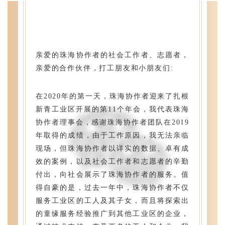
208,
208,
fill="rgb(214,
fill="rgb(214,
box;"
box;"
border-
border-
sizing:
sizing:
亲爱的珠海协作者的社会工作者、志愿者，
style="box-
style="box-
亲爱的合作伙伴，打工朋友和小朋友们:
<path
<path
</rect>
</rect>
在2020年的第一天，珠海协作者迎来了扎根
height="13">
height="13">
新青工业区开展的第11个年会，我代表珠海
width="13"
width="13"
协作者理事会，感谢珠海协作者团队在2019
255)"
255)"
年取得的成绩，由于工作原因，我无法亲临
255,
255,
现场，但珠海协作者以详实的数据、卓有成
fill="rgb(255,
fill="rgb(255,
效的案例，以及社会工作者和志愿者的辛勤
box;"
box;"
付出，向社会展示了珠海协作者的服务。值
border-
border-
得自豪的是，过去一年中，珠海协作者不仅
sizing:
sizing:
服务工业区的工人及其子女，而且将探索出
style="box-
style="box-
的童缘服务经验推广到其他工业区的企业，
<rect
<rect